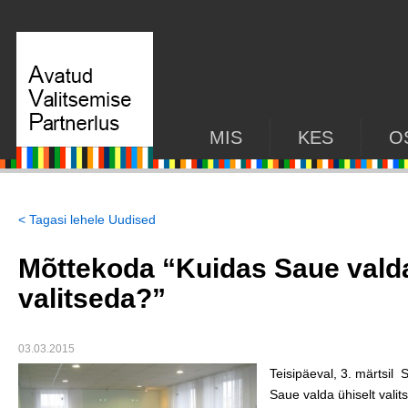
MIS
KES
O
< Tagasi lehele Uudised
Mõttekoda “Kuidas Saue valda
valitseda?”
03.03.2015
Teisipäeval, 3. märtsil
Saue valda ühiselt vali