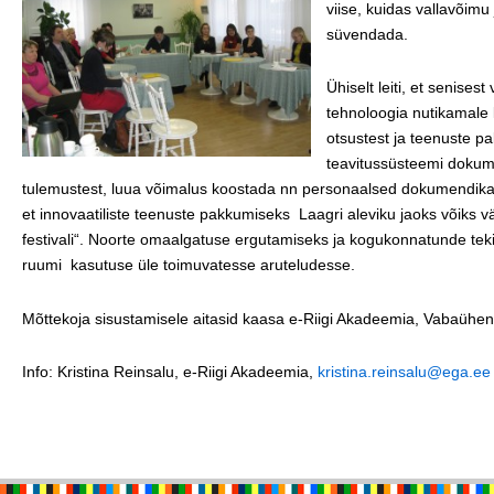
viise, kuidas vallavõim
süvendada.
Ühiselt leiti, et senise
tehnoloogia nutikamale 
otsustest ja teenuste pa
teavitussüsteemi dokum
tulemustest, luua võimalus koostada nn personaalsed dokumendikaus
et innovaatiliste teenuste pakkumiseks Laagri aleviku jaoks võiks v
festivali“. Noorte omaalgatuse ergutamiseks ja kogukonnatunde tek
ruumi kasutuse üle toimuvatesse aruteludesse.
Mõttekoja sisustamisele aitasid kaasa e-Riigi Akadeemia, Vabaühend
Info: Kristina Reinsalu, e-Riigi Akadeemia,
kristina.reinsalu@ega.ee