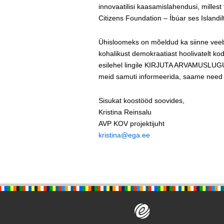
innovaatilisi kaasamislahendusi, millest
Citizens Foundation – Íbúar ses Islandi
Ühisloomeks on mõeldud ka siinne veebi
kohalikust demokraatiast hoolivatelt ko
esilehel lingile KIRJUTA ARVAMUSLUGU
meid samuti informeerida, saame need a
Sisukat koostööd soovides,
Kristina Reinsalu
AVP KOV projektijuht
kristina@ega.ee