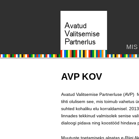
MIS
AVP KOV
Avatud Valitsemise Partnerluse (AVP) f
tihti olulisem see, mis toimub vahetus 
suhted kohaliku elu korraldamisel. 2013 
linnades tekkinud valmisolek senise va
dialoogi pidava ning koostööd hindava po
Muutuste toetamiseks algatas e-Riigi Ak