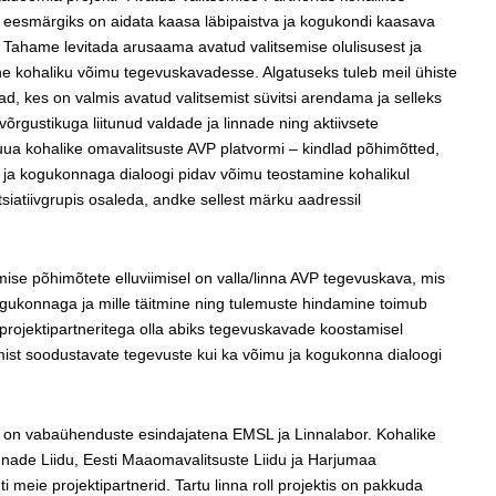
le eesmärgiks on aidata kaasa läbipaistva ja kogukondi kaasava
. Tahame levitada arusaama avatud valitsemise olulisusest ja
ne kohaliku võimu tegevuskavadesse. Algatuseks tuleb meil ühiste
ad, kes on valmis avatud valitsemist süvitsi arendama ja selleks
rgustikuga liitunud valdade ja linnade ning aktiivsete
a kohalike omavalitsuste AVP platvormi – kindlad põhimõtted,
a ja kogukonnaga dialoogi pidav võimu teostamine kohalikul
nitsiatiivgrupis osaleda, andke sellest märku aadressil
mise põhimõtete elluviimisel on valla/linna AVP tegevuskava, mis
ogukonnaga ja mille täitmine ning tulemuste hindamine toimub
rojektipartneritega olla abiks tegevuskavade koostamisel
emist soodustavate tegevuste kui ka võimu ja kogukonna dialoogi
is on vabaühenduste esindajatena EMSL ja Linnalabor. Kohalike
nnade Liidu, Eesti Maaomavalitsuste Liidu ja Harjumaa
 meie projektipartnerid. Tartu linna roll projektis on pakkuda