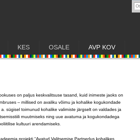
KES
OSALE
AVP KOV
ookuses on paljus keskvalitsuse tasand, kuid inimeste jaoks on
ümbruses – millised on avaliku võimu ja kohalike kogukondade
a. sügisel toimunud kohalike valimiste järgselt on valdades ja
litsemisstiili muutmiseks ning uue avatuma ja kogukondadega
liitilise kultuuri arendamiseks.
adeemia projekti “Avatud Valitsemise Partnerlus kohalikes