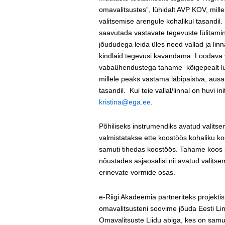
omavalitsustes”, lühidalt AVP KOV, mil
valitsemise arengule kohalikul tasandil
saavutada vastavate tegevuste lülitami
jõududega leida üles need vallad ja linn
kindlaid tegevusi kavandama. Loodava võ
vabaühendustega tahame kõigepealt luu
millele peaks vastama läbipaistva, aus
tasandil. Kui teie vallal/linnal on huvi i
kristina@ega.ee
.
Põhiliseks instrumendiks avatud valitse
valmistatakse ette koostöös kohaliku k
samuti tihedas koostöös. Tahame koos p
nõustades asjaosalisi nii avatud valits
erinevate vormide osas.
e-Riigi Akadeemia partneriteks projekt
omavalitsusteni soovime jõuda Eesti Li
Omavalitsuste Liidu abiga, kes on samuti