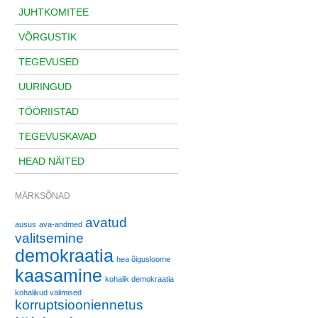
JUHTKOMITEE
VÕRGUSTIK
TEGEVUSED
UURINGUD
TÖÖRIISTAD
TEGEVUSKAVAD
HEAD NÄITED
MÄRKSÕNAD
avatud
ausus
ava-andmed
valitsemine
demokraatia
hea õigusloome
kaasamine
kohalik demokraatia
kohalikud valimised
korruptsiooniennetus