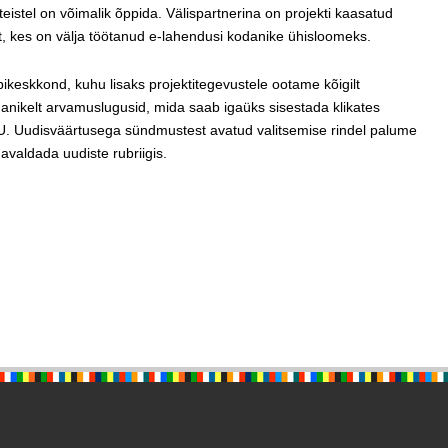
 teistel on võimalik õppida. Välispartnerina on projekti kaasatud
lt, kes on välja töötanud e-lahendusi kodanike ühisloomeks.
keskkond, kuhu lisaks projektitegevustele ootame kõigilt
danikelt arvamuslugusid, mida saab igaüks sisestada klikates
. Uudisväärtusega sündmustest avatud valitsemise rindel palume
valdada uudiste rubriigis.