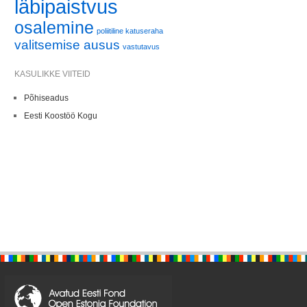
läbipaistvus
osalemine
poliitiline katuseraha
valitsemise ausus
vastutavus
KASULIKKE VIITEID
Põhiseadus
Eesti Koostöö Kogu