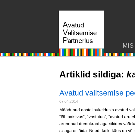
MIS
Artiklid sildiga:
k
Avatud valitsemise p
07.04.2014
Möödunud aastal sukeldusin avatud va
“läbipaistvus”, “vastutus”, “avatud arut
arenenud demokraatiaga riikides väärtus
sisuga ei täida. Need, kelle käes on võ