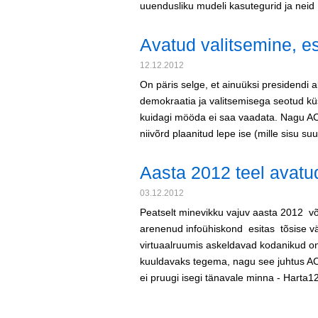
uuendusliku mudeli kasutegurid ja nei
Avatud valitsemine, e
12.12.2012
On päris selge, et ainuüksi presidendi a
demokraatia ja valitsemisega seotud küsi
kuidagi mööda ei saa vaadata. Nagu AC
niivõrd plaanitud lepe ise (mille sisu s
Aasta 2012 teel avatu
03.12.2012
Peatselt minevikku vajuv aasta 2012 võ
arenenud infoühiskond esitas tõsise v
virtuaalruumis askeldavad kodanikud o
kuuldavaks tegema, nagu see juhtus AC
ei pruugi isegi tänavale minna - Harta