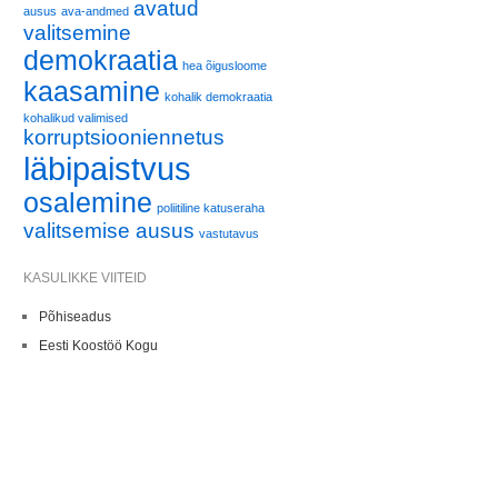
avatud
ausus
ava-andmed
valitsemine
demokraatia
hea õigusloome
kaasamine
kohalik demokraatia
kohalikud valimised
korruptsiooniennetus
läbipaistvus
osalemine
poliitiline katuseraha
valitsemise ausus
vastutavus
KASULIKKE VIITEID
Põhiseadus
Eesti Koostöö Kogu