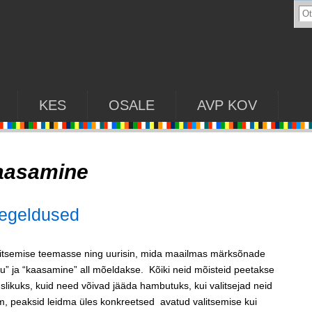
KES
OSALE
AVP KOV
aasamine
eegeldused
litsemise teemasse ning uurisin, mida maailmas märksõnade
elu” ja “kaasamine” all mõeldakse. Kõiki neid mõisteid peetakse
likuks, kuid need võivad jääda hambutuks, kui valitsejad neid
im, peaksid leidma üles konkreetsed avatud valitsemise kui