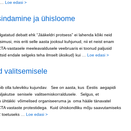
d …
Loe edasi >
sindamine ja ühisloome
lgatatud debatt ehk “Jääkeldri protsess” ei lahenda kõiki neid
musi, mis eriti selle aasta jooksul kuhjunud, nii et neist enam
TA-vastasele meeleavaldusele veebruaris ei toonud paljusid
uutsid endale selgeks teha ilmselt üksikud) kui …
Loe edasi >
d valitsemisele
ib olla tulevikku kujundav. See on aasta, kus Eestis aegapidi
äljakutse senisele valitsemiskorraldusele. Selgus, et
n ühtäkki võimelised organiseeruma ja oma hääle tänavatel
TA vastaste protestidega. Kuid ühiskondliku mõju saavutamiseks
12 toetuseks …
Loe edasi >