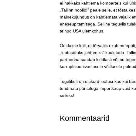
ei hakkaks kahtlema komparteis kui ühi
„Tallinn hoolib!“ peale selle, et tõsta 
mainekujundus on kahtlemata vajalik et
eneseupitamisega. Selline teguviis tul
teinud USA ülemkohus.
Öeldakse küll, et tõrvatilk rikub meepoti
„lootusetuks juhtumiks“ kuulutada. Tall
partnerina suudab kindlasti võimu tege
korruptsioonivastasele võitlusele polnu
Tegelikult on olukord lootusrikas kui E
tundmatu päritoluga importkaup vaid k
selleks!
Kommentaarid