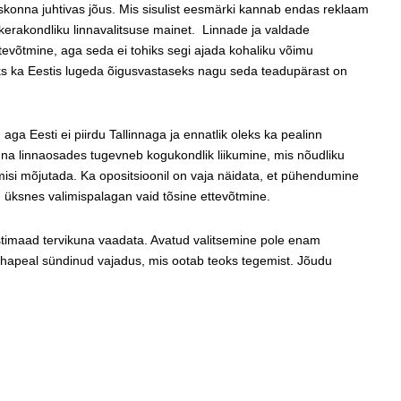
skonna juhtivas jõus. Mis sisulist eesmärki kannab endas reklaam
keskerakondliku linnavalitsuse mainet. Linnade ja valdade
tevõtmine, aga seda ei tohiks segi ajada kohaliku võimu
eks ka Eestis lugeda õigusvastaseks nagu seda teadupärast on
, aga Eesti ei piirdu Tallinnaga ja ennatlik oleks ka pealinn
inna linnaosades tugevneb kogukondlik liikumine, mis nõudliku
misi mõjutada. Ka opositsioonil on vaja näidata, et pühendumine
d üksnes valimispalagan vaid tõsine ettevõtmine.
estimaad tervikuna vaadata. Avatud valitsemine pole enam
ohapeal sündinud vajadus, mis ootab teoks tegemist. Jõudu