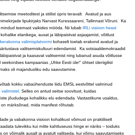
semise meetoditest ja stiilist üpris teravalt. Avatud ja aus
nimekirjade lipukirjaks Narvast Kuressaareni, Tallinnast Võruni. Ka
ei mindud teemast vaikides mööda. Nii lubab
IRLi visioon heast
halike elanikega, ausat ja läbipaistvat asjaajamist, võitlust
kerakonna valimisplatvormi
kohaselt toetab erakond avatud ja
väärtustava valitsemiskultuuri edendamist. Ka sotsiaaldemokraadid
äbipaistvat ja kaasavat valitsemist ning lubanud asuda võitlusse
seekordses kampaanias „Uhke Eesti üle!“ ühtset üleriigilist
eemaks oli majandusliku edu saavutamine.
võtab kokku vabaühenduste liidu EMSL eestvõttel valminud
valimistel
. Selles on antud seitse soovitust, kuidas
iste jõududega kohalikku elu edendada. Vastastikune usaldus,
s on märksõnad, mida manifest rõhutab.
dade ja vabakonna visioon kohalikust võimust on praktiliselt
aadata tulevikku kui mitte kahtluseuss hinge ei näriks – toiduks
 on võimalik ausalt ja avatult valitseda, kui võimu saavutamiseks