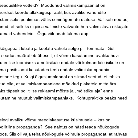
aseaduslikke võtteid? Möödunud valimiskampaaniat on
ordset keerdu allakäiguspiraalil, kus avalike vahendite
tamiseks pealinnas võttis seninägematu ulatuse. Valitseb nõutus,
ud, et selleks ei piisa valimiste valvurite hea valimistava rikkujate
usamaid vahendeid. Õigusriik peab tulema appi.
 kõigepealt lubatu ja keelatu vahele selge piir tõmmata. Sel
 seadus määratleb üheselt, et võimu kasutamine avaliku huvi
 eelise loomiseks ametiisikule endale või kolmandale isikule on
oma positsiooni kasutades teeb endale valimiskampaaniat
tane tegu. Kuigi õigusjumalannal on silmad seotud, ei tohiks
likud olla, et valimiskampaaniana mõeldud plakateid mitte ära
 täpselt poliitilise reklaami mõiste ja „mõistliku aja“ enne
i riputamine muutub valimiskampaaniaks. Kohtupraktika peaks need
eiselegi avaliku võimu meediakasutuse küsimusele – kas on
oliitiline propaganda? See nähtus on hästi teada nõukogude
oos. Siis oli vaja teha nõukogude võimule propagandat, et rahvas