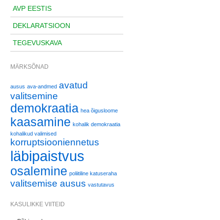
AVP EESTIS
DEKLARATSIOON
TEGEVUSKAVA
MÄRKSÕNAD
avatud
ausus
ava-andmed
valitsemine
demokraatia
hea õigusloome
kaasamine
kohalik demokraatia
kohalikud valimised
korruptsiooniennetus
läbipaistvus
osalemine
poliitiline katuseraha
valitsemise ausus
vastutavus
KASULIKKE VIITEID