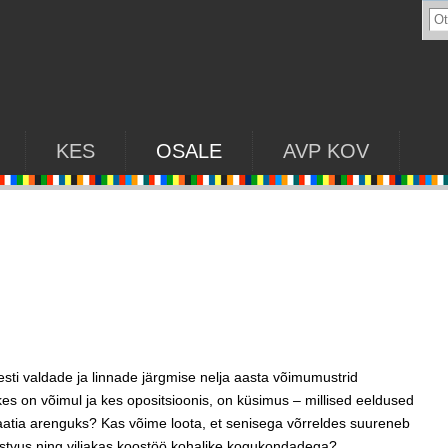
KES
OSALE
AVP KOV
Eesti valdade ja linnade järgmise nelja aasta võimumustrid
kes on võimul ja kes opositsioonis, on küsimus – millised eeldused
aatia arenguks? Kas võime loota, et senisega võrreldes suureneb
istvus ning viljakas koostöö kohalike kogukondadega?