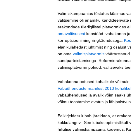
Valimiskampaanias tõstatus küsimus valit
valitsemine oli enamiku kandideerivate 
erakondade üleriigilistel platvormides 
omavalitsusest
koostööd vabakonna ja ko
korruptsiooni ning ringkäendusega.
Kes
elanikulähedast juhtimist ning osalust 
on oma
valimisplatvormis
väärtustanud l
sundparteistamisega. Reformierakonnal 
valimisplatvormi polnud, valitsevaks t
Vabakonna ootused kohalikule võimule 
Vabaühenduste manifest 2013 kohalikel 
vabaühendused ja avalik võim saaks üh
võimu teostamise avatus ja läbipaistvu
Eelkirjeldatu lubab järeldada, et erakon
kokkulangev. See lubaks optimistlikult v
hiljutise valimiskampaania kogemus. Kas