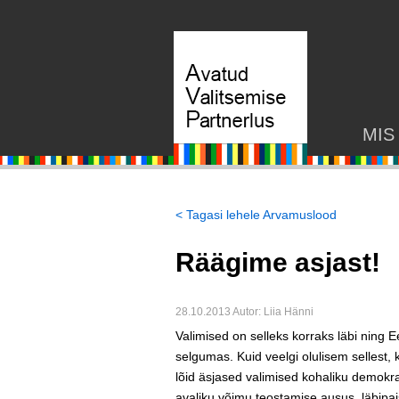
MIS
< Tagasi lehele Arvamuslood
Räägime asjast!
28.10.2013 Autor: Liia Hänni
Valimised on selleks korraks läbi ning 
selgumas. Kuid veelgi olulisem sellest, 
lõid äsjased valimised kohaliku demokr
avaliku võimu teostamise ausus, läbipa