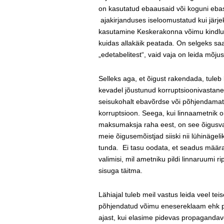
on kasutatud ebaausaid või koguni eb
ajakirjanduses iseloomustatud kui järjek
kasutamine Keskerakonna võimu kindlus
kuidas allakäik peatada. On selgeks saan
„edetabelitest“, vaid vaja on leida mõj
Selleks aga, et õigust rakendada, tuleb
kevadel jõustunud korruptsioonivastane
seisukohalt ebavõrdse või põhjendamatu
korruptsioon. Seega, kui linnaametnik 
maksumaksja raha eest, on see õigusvas
meie õigusemõistjad siiski nii lühinäge
tunda. Ei tasu oodata, et seadus määraks
valimisi, mil ametniku pildi linnaruum
sisuga täitma.
Lähiajal tuleb meil vastus leida veel t
põhjendatud võimu enesereklaam ehk p
ajast, kui elasime pidevas propagandav