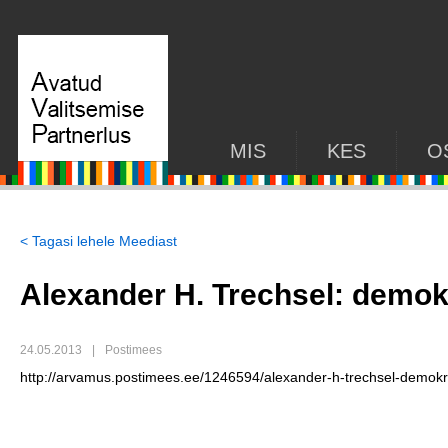
MIS
KES
O
< Tagasi lehele Meediast
Alexander H. Trechsel: demok
24.05.2013
|
Postimees
http://arvamus.postimees.ee/1246594/alexander-h-trechsel-demokra