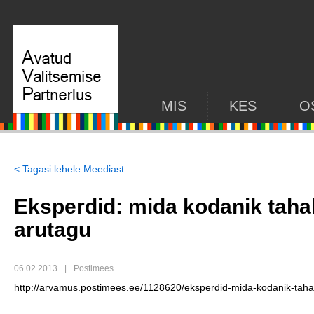
MIS
KES
O
< Tagasi lehele Meediast
Eksperdid: mida kodanik tahab
arutagu
06.02.2013
|
Postimees
http://arvamus.postimees.ee/1128620/eksperdid-mida-kodanik-taha