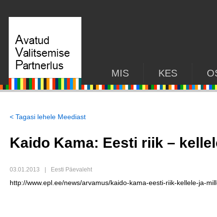
MIS
KES
O
< Tagasi lehele Meediast
Kaido Kama: Eesti riik – kellel
03.01.2013
|
Eesti Päevaleht
http://www.epl.ee/news/arvamus/kaido-kama-eesti-riik-kellele-ja-m