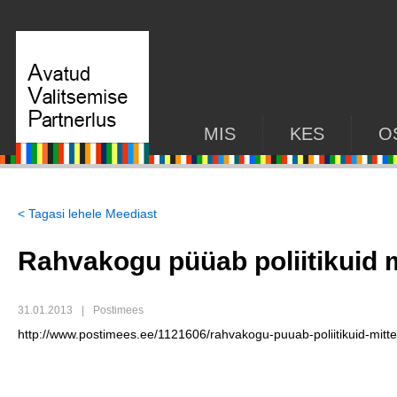
MIS
KES
O
< Tagasi lehele Meediast
Rahvakogu püüab poliitikuid 
31.01.2013
|
Postimees
http://www.postimees.ee/1121606/rahvakogu-puuab-poliitikuid-mitt