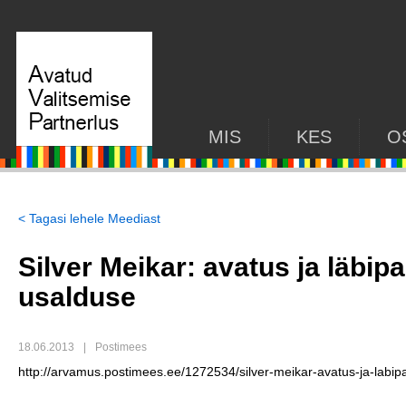
MIS
KES
O
< Tagasi lehele Meediast
Silver Meikar: avatus ja läbip
usalduse
18.06.2013
|
Postimees
http://arvamus.postimees.ee/1272534/silver-meikar-avatus-ja-labip