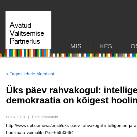
MIS
KES
O
< Tagasi lehele Meediast
Üks päev rahvakogul: intellige
demokraatia on kõigest hooli
08.04.2013
|
Eesti Päevaleht
http://www.epl.ee/news/eesti/uks-paev-rahvakogul-intelligentne-ja-
hoolimata-voimalik.d?id=65933864