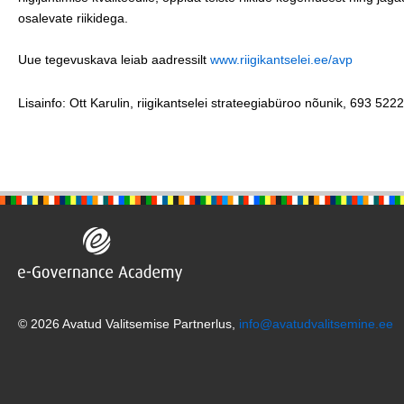
osalevate riikidega.
Uue tegevuskava leiab aadressilt
www.riigikantselei.ee/avp
Lisainfo: Ott Karulin, riigikantselei strateegiabüroo nõunik, 693 522
© 2026 Avatud Valitsemise Partnerlus,
info@avatudvalitsemine.ee