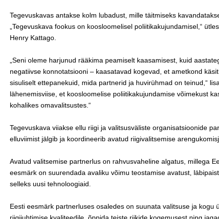
Tegevuskavas antakse kolm lubadust, mille täitmiseks kavandatakse
„Tegevuskava fookus on koosloomelisel poliitikakujundamisel,“ ütles 
Henry Kattago.
„Seni oleme harjunud rääkima peamiselt kaasamisest, kuid aasta
negatiivse konnotatsiooni – kaasatavad kogevad, et ametkond käsi
sisuliselt ettepanekuid, mida partnerid ja huvirühmad on teinud,“ li
lähenemisviise, et koosloomelise poliitikakujundamise võimekust kas
kohalikes omavalitsustes.“
Tegevuskava viiakse ellu riigi ja valitsusväliste organisatsioonide 
elluviimist jälgib ja koordineerib avatud riigivalitsemise arengukomis
Avatud valitsemise partnerlus on rahvusvaheline algatus, millega Ees
eesmärk on suurendada avaliku võimu teostamise avatust, läbipaist
selleks uusi tehnoloogiaid.
Eesti eesmärk partnerluses osaledes on suunata valitsuse ja kogu
riigijuhtimise kvaliteedile, õppida teiste riikide kogemusest ning ja