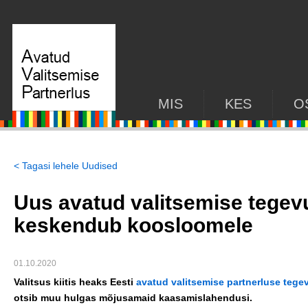
MIS
KES
O
< Tagasi lehele Uudised
Uus avatud valitsemise tege
keskendub koosloomele
01.10.2020
Valitsus kiitis heaks Eesti
avatud valitsemise partnerluse teg
otsib muu hulgas mõjusamaid kaasamislahendusi.