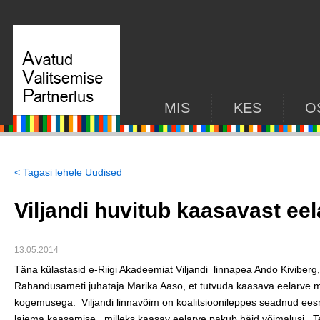
MIS
KES
O
< Tagasi lehele Uudised
Viljandi huvitub kaasavast ee
13.05.2014
Täna külastasid e-Riigi Akadeemiat Viljandi linnapea Ando Kiviberg
Rahandusameti juhataja Marika Aaso, et tutvuda kaasava eelarve me
kogemusega. Viljandi linnavõim on koalitsioonileppes seadnud ee
laiema kaasamise, milleks kaasav eelarve pakub häid võimalusi. T