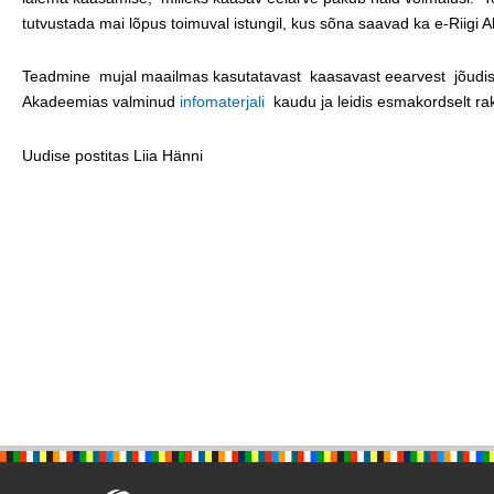
tutvustada mai lõpus toimuval istungil, kus sõna saavad ka e-Riigi
Teadmine mujal maailmas kasutatavast kaasavast eearvest jõudis E
Akadeemias valminud
infomaterjali
kaudu ja leidis esmakordselt rak
Uudise postitas Liia Hänni