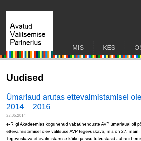
MIS
KES
O
Uudised
Ümarlaud arutas ettevalmistamisel o
2014 – 2016
22.05.2014
e-Riigi Akadeemias kogunenud vabaühenduste AVP ümarlaual oli põ
ettevalmistamisel olev valitsuse AVP tegevuskava, mis on 27. maini o
Tegevuskava ettevalmistamise käiku ja sisu tutvustasid Juhani Lemm