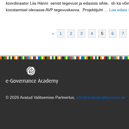
koordinaator Liia Hänni senist tegevust ja edasisis sihte, sh ka või
koostamisel olevasse AVP tegevuskavva. Projektijuht …
Loe edasi 
«
1
2
3
4
5
6
7
© 2026 Avatud Valitsemise Partnerlus,
info@avatudvalitsemine.ee