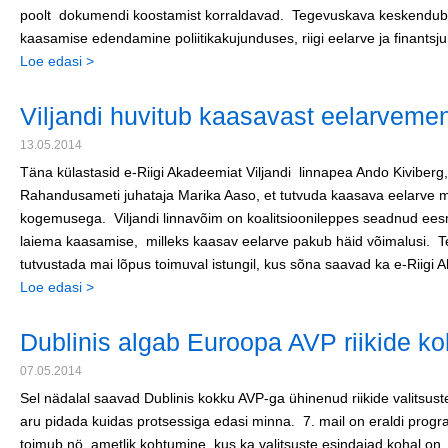
poolt dokumendi koostamist korraldavad. Tegevuskava keskendub 3
kaasamise edendamine poliitikakujunduses, riigi eelarve ja finantsju
Loe edasi >
Viljandi huvitub kaasavast eelarveme
13.05.2014
Täna külastasid e-Riigi Akadeemiat Viljandi linnapea Ando Kiviberg
Rahandusameti juhataja Marika Aaso, et tutvuda kaasava eelarve me
kogemusega. Viljandi linnavõim on koalitsioonileppes seadnud ee
laiema kaasamise, milleks kaasav eelarve pakub häid võimalusi. T
tutvustada mai lõpus toimuval istungil, kus sõna saavad ka e-Rii
Loe edasi >
Dublinis algab Euroopa AVP riikide k
07.05.2014
Sel nädalal saavad Dublinis kokku AVP-ga ühinenud riikide valitsust
aru pidada kuidas protsessiga edasi minna. 7. mail on eraldi progr
toimub nö. ametlik kohtumine, kus ka valitsuste esindajad kohal o