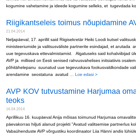
kogumine vahetamine ja ideede kogumine selleks, et tugevdada k
Riigikantseleis toimus nõupidamine 
21.04.2014
Neljapäeval, 17. aprillil said Riigisekretär Heiki Loodi kutsel valits
ministeeriumide ja valitsusväliste partnerite esindajad, et arutada 
uue tegevuskava ettevalmistamist. Algatuseks said kohalviibijad ül
AVP ja millised on Eesti senised rahvusvahelises initsiatiivis osale
põhitähelepanu suunatud uue tegevuskava fookusvaldkondade valik
arendamine seostatuna avatud …
Loe edasi >
AVP KOV tutvustamine Harjumaa omava
teoks
16.04.2014
Aprillikuu 16. kuupäeval Anija mõisas toimunud Harjumaa omavalitsus
päevakorras hiljuti alanud projekti "Avatud valitsemise partnerlus k
Vabaühenduste AVP võrgustiku koordinaator Liia Hänni andis lühiül