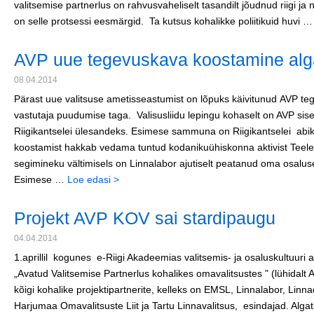
valitsemise partnerlus on rahvusvaheliselt tasandilt jõudnud riigi ja
on selle protsessi eesmärgid. Ta kutsus kohalikke poliitikuid huvi 
AVP uue tegevuskava koostamine al
08.04.2014
Pärast uue valitsuse ametisseastumist on lõpuks käivitunud AVP te
vastutaja puudumise taga. Valisusliidu lepingu kohaselt on AVP siser
Riigikantselei ülesandeks. Esimese sammuna on Riigikantselei abi
koostamist hakkab vedama tuntud kodanikuühiskonna aktivist Teele
segimineku vältimisels on Linnalabor ajutiselt peatanud oma osal
Esimese …
Loe edasi >
Projekt AVP KOV sai stardipaugu
04.04.2014
1.aprillil kogunes e-Riigi Akadeemias valitsemis- ja osaluskultuuri
„Avatud Valitsemise Partnerlus kohalikes omavalitsustes " (lühidal
kõigi kohalike projektipartnerite, kelleks on EMSL, Linnalabor, Linna
Harjumaa Omavalitsuste Liit ja Tartu Linnavalitsus, esindajad. Al